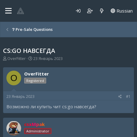
Russian
❔ Pre-Sale Questions
CS:GO НАВСЕГДА
А
Д
OverFitter
23 Январь 2023
в
а
т
т
OverFitter
о
а
O
р
н
Registered
т
а
е
ч
23 Январь 2023
#1
м
а
ы
л
Возможно ли купить чит cs:go навсегда?
а
csxMpak
Administrator