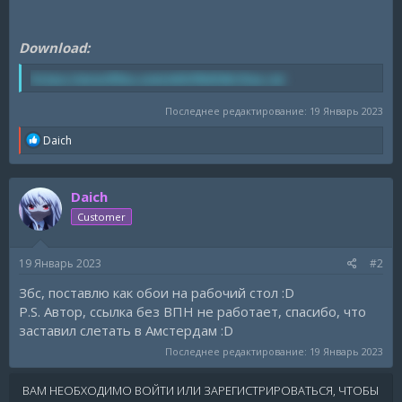
Download:
https://anonfiles.com/xbhfBdS9y1/lua_rar
Последнее редактирование:
19 Январь 2023
R
Daich
e
a
c
Daich
t
i
Customer
o
n
s
19 Январь 2023
#2
:
Збс, поставлю как обои на рабочий стол :D
P.S. Автор, ссылка без ВПН не работает, спасибо, что
заставил слетать в Амстердам :D
Последнее редактирование:
19 Январь 2023
ВАМ НЕОБХОДИМО ВОЙТИ ИЛИ ЗАРЕГИСТРИРОВАТЬСЯ, ЧТОБЫ