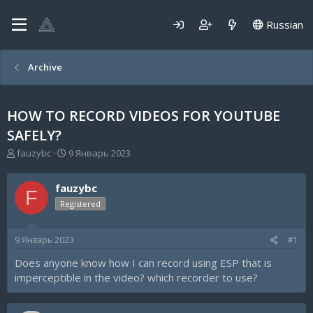
Russian
Archive
HOW TO RECORD VIDEOS FOR YOUTUBE
SAFELY?
А
Д
fauzybc
9 Январь 2023
в
а
т
т
fauzybc
о
а
F
р
н
Registered
т
а
е
ч
9 Январь 2023
#1
м
а
ы
л
Does anyone know how I can record using ESP that is
а
imperceptible in the video? which recorder to use?