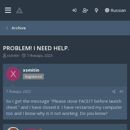
Russian
Archive
PROBLEM! I NEED HELP.
А
Д
xsmitin
7 Январь 2023
в
а
т
т
xsmitin
о
а
X
р
н
Registered
т
а
е
ч
7 Январь 2023
#1
м
а
ы
л
So I get the message "Please close FACEIT before launch
а
cheat." and I have closed it. I have restarted my computer
too and I know why is it not working. Do you know?
csxMpak