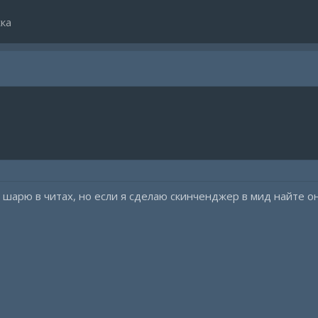
ка
 шарю в читах, но если я сделаю скинченджер в мид найте о