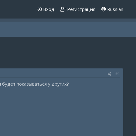
Вход
Регистрация
Russian
#1
н будет показываться у других?