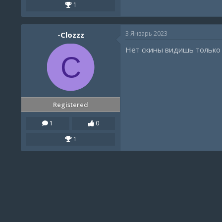
1
3 Январь 2023
-Clozzz
Нет скины видишь только
C
Registered
1
0
1