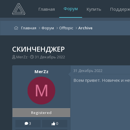
Форум
Главная
Купить
Поддерж
Главная
Форум
Offtopic
Archive
СКИНЧЕНДЖЕР
А
Д
MerZz
31 Декабрь 2022
в
а
т
т
31 Декабрь 2022
MerZz
о
а
р
н
Всем привет. Новичек и не
т
а
M
е
ч
м
а
ы
л
а
Registered
3
0