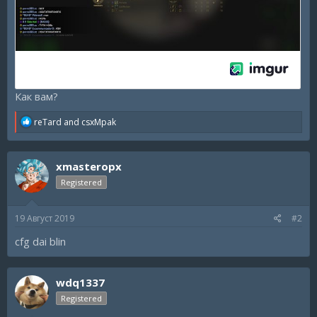
Как вам?
R
reTard
and
csxMpak
e
a
c
xmasteropx
t
i
Registered
o
n
s
19 Август 2019
#2
:
cfg dai blin
wdq1337
Registered