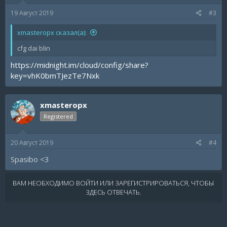
19 Август 2019
#3
xmasteropx сказал(а):
cfg dai blin
https://midnight.im/cloud/config/share?
key=vhK0bmTJezTe7Nxk
xmasteropx
Registered
20 Август 2019
#4
Spasibo <3
ВАМ НЕОБХОДИМО ВОЙТИ ИЛИ ЗАРЕГИСТРИРОВАТЬСЯ, ЧТОБЫ
ЗДЕСЬ ОТВЕЧАТЬ.