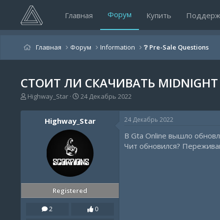
Форум
Главная
Купить
Поддерж
Главная
Форум
Information
❔ Pre-Sale Questions
СТОИТ ЛИ СКАЧИВАТЬ MIDNIGHT
А
Д
Highway_Star
24 Декабрь 2022
в
а
т
т
24 Декабрь 2022
Highway_Star
о
а
р
н
В Gta Online вышло обнов
т
а
Чит обновился? Переживаю 
е
ч
м
а
ы
л
а
Registered
2
0