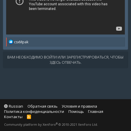
R
csxMpak
e
a
c
ВАМ НЕОБХОДИМО ВОЙТИ ИЛИ ЗАРЕГИСТРИРОВАТЬСЯ, ЧТОБЫ
t
ЗДЕСЬ ОТВЕЧАТЬ.
i
o
n
s
:
Russian
Обратная связь
Условия и правила
Политика конфиденциальности
Помощь
Главная
Контакты
R
S
®
Community platform by XenForo
© 2010-2021 XenForo Ltd.
S