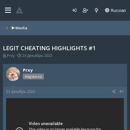
Russian
▶️ Media
LEGIT CHEATING HIGHLIGHTS #1
А
Д
Prxy
23 Декабрь 2022
в
а
т
т
Prxy
о
а
р
н
Registered
т
а
е
ч
23 Декабрь 2022
#1
м
а
ы
л
а