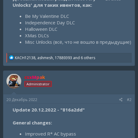
Unlocks' для таких ивентов, как:
Be My Valentine DLC
Independence Day DLC
Halloween DLC
XMas DLCs
Misc Unlocks (всё, что не вошло в предыдущие)
R
KACH12138
,
ashmesh
,
17889393
and 6 others
e
a
c
csxMpak
t
i
Administrator
o
n
s
20 Декабрь 2022
#2
:
Update 20.12.2022 - "816a2dd"
General changes:
Improved R* AC bypass