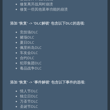
修复离开战局时崩溃
修复一些其他菜单功能的崩溃
添加 '恢复' -> 'DLC解锁' 包含以下DLC的选项:
竞技场DLC
赌场DLC
夏日DLC
佩里科岛DLC
车友会DLC
合约DLC
犯罪集团DLC
毒品战争DLC
添加 '恢复' -> '事件解锁' 包含以下事件的选项:
情人节DLC
独立日DLC
万圣节DLC
圣诞节DLC