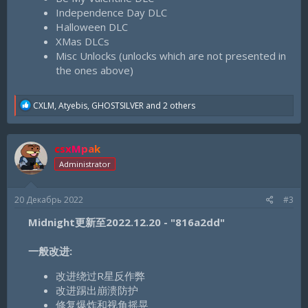
Independence Day DLC
Halloween DLC
XMas DLCs
Misc Unlocks (unlocks which are not presented in
the ones above)
R
CXLM
,
Atyebis
,
GHOSTSILVER
and 2 others
e
a
c
csxMpak
t
i
Administrator
o
n
s
20 Декабрь 2022
#3
:
Midnight更新至2022.12.20 - "816a2dd"
一般改进:
改进绕过R星反作弊
改进踢出崩溃防护
修复爆炸和视角摇晃