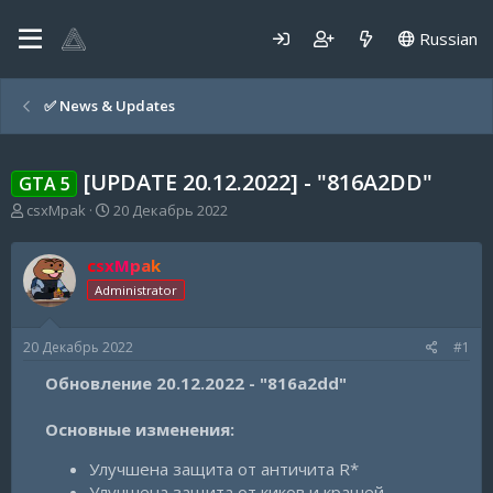
Russian
✅️ News & Updates
[UPDATE 20.12.2022] - "816A2DD"
GTA 5
А
Д
csxMpak
20 Декабрь 2022
в
а
т
т
csxMpak
о
а
р
н
Administrator
т
а
е
ч
20 Декабрь 2022
#1
м
а
ы
л
Обновление 20.12.2022 - "816a2dd"
а
Основные изменения:
Улучшена защита от античита R*
Улучшена защита от киков и крашей