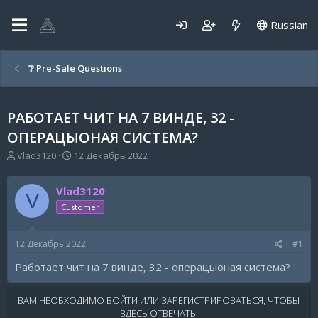
Russian
❔ Pre-Sale Questions
РАБОТАЕТ ЧИТ НА 7 ВИНДЕ, 32 -
ОПЕРАЦЫОНАЯ СИСТЕМА?
А
Д
Vlad3120
12 Декабрь 2022
в
а
т
т
Vlad3120
о
а
V
р
н
Customer
т
а
е
ч
12 Декабрь 2022
#1
м
а
ы
л
Работает чит на 7 винде, 32 - операцыоная система?
а
ВАМ НЕОБХОДИМО ВОЙТИ ИЛИ ЗАРЕГИСТРИРОВАТЬСЯ, ЧТОБЫ
ЗДЕСЬ ОТВЕЧАТЬ.