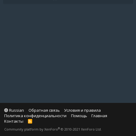
Russian
Обратная связь
Условия и правила
Политика конфиденциальности
Помощь
Главная
Контакты
R
S
®
Community platform by XenForo
© 2010-2021 XenForo Ltd.
S