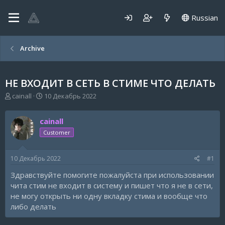
Russian
Archive
НЕ ВХОДИТ В СЕТЬ В СТИМЕ ЧТО ДЕЛАТЬ
А
Д
cainall
10 Декабрь 2022
в
а
т
т
cainall
о
а
р
н
Customer
т
а
е
ч
10 Декабрь 2022
#1
м
а
ы
л
Здравствуйте помогите пожалуйста при использовании
а
чита стим не входит в систему и пишет что я не в сети,
не могу открыть ни одну вкладку стима и вообще что
либо делать