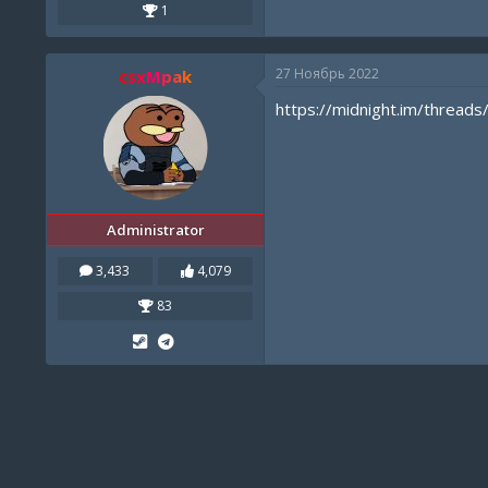
1
27 Ноябрь 2022
csxMpak
https://midnight.im/threads
Administrator
3,433
4,079
83