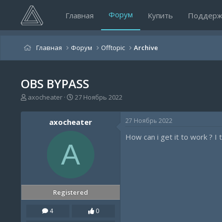
Форум
Главная
Купить
Поддерж
Главная
Форум
Offtopic
Archive
OBS BYPASS
А
Д
axocheater
27 Ноябрь 2022
в
а
т
т
27 Ноябрь 2022
axocheater
о
а
р
н
How can i get it to work ? I t
т
а
A
е
ч
м
а
ы
л
а
Registered
4
0