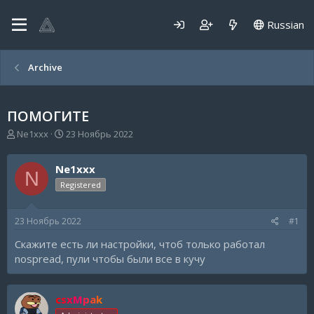
Russian
Archive
ПОМОГИТЕ
А
Д
Ne1xxx
23 Ноябрь 2022
в
а
т
т
Ne1xxx
о
а
N
р
н
Registered
т
а
е
ч
23 Ноябрь 2022
#1
м
а
ы
л
Скажите есть ли настройки, чтоб только работал
а
nospread, пули чтобы были все в кучу
csxMpak