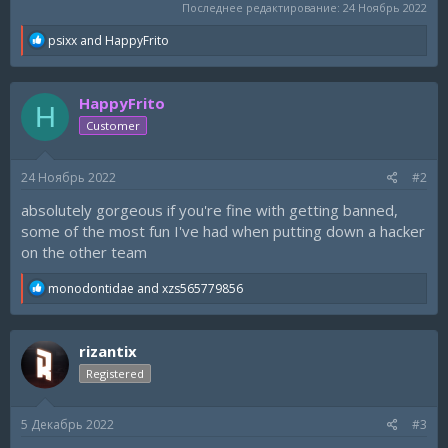
Последнее редактирование:
24 Ноябрь 2022
R
psixx
and
HappyFrito
e
a
c
HappyFrito
t
H
i
Customer
o
n
s
24 Ноябрь 2022
#2
:
absolutely gorgeous if you're fine with getting banned,
some of the most fun I've had when putting down a hacker
on the other team
R
monodontidae
and
xzs565779856
e
a
c
rizantix
t
i
Registered
o
n
s
5 Декабрь 2022
#3
: