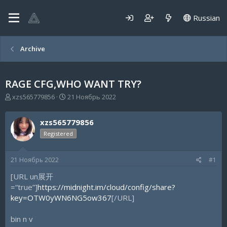
Russian
Archive
RAGE CFG,WHO WANT TRY?
А
Д
xzs565779856
21 Ноябрь 2022
в
а
т
т
xzs565779856
о
а
р
н
Registered
т
а
е
ч
21 Ноябрь 2022
#1
м
а
ы
л
[URL un展开
а
=“true”]
https://midnight.im/cloud/config/share?
key=OTW0yWN6NG5ow367
[/URL]
bin n v