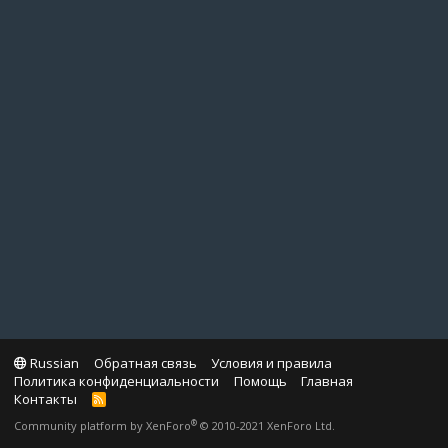
Russian
Обратная связь
Условия и правила
Политика конфиденциальности
Помощь
Главная
Контакты
R
S
®
Community platform by XenForo
© 2010-2021 XenForo Ltd.
S