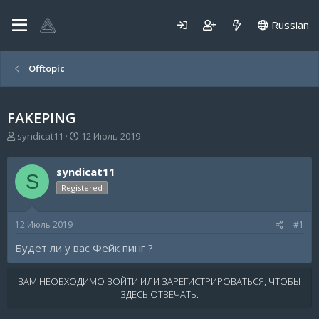
Russian
Offtopic
FAKEPING
А
Д
syndicat11
12 Июль 2019
в
а
т
т
syndicat11
о
а
S
р
н
Registered
т
а
е
ч
12 Июль 2019
#1
м
а
ы
л
Будет ли у вас Фейк пинг ?
а
ВАМ НЕОБХОДИМО ВОЙТИ ИЛИ ЗАРЕГИСТРИРОВАТЬСЯ, ЧТОБЫ
ЗДЕСЬ ОТВЕЧАТЬ.