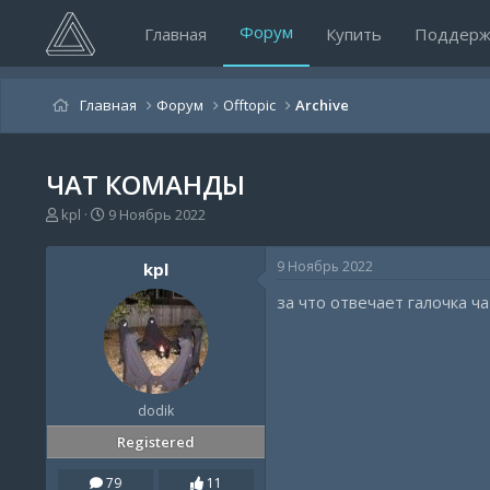
Форум
Главная
Купить
Поддерж
Главная
Форум
Offtopic
Archive
ЧАТ КОМАНДЫ
А
Д
kpl
9 Ноябрь 2022
в
а
т
т
9 Ноябрь 2022
kpl
о
а
р
н
за что отвечает галочка ч
т
а
е
ч
м
а
ы
л
а
dodik
Registered
79
11