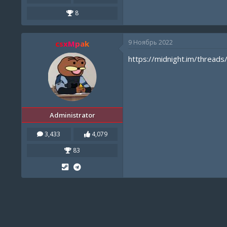
8
9 Ноябрь 2022
csxMpak
https://midnight.im/threads
Administrator
3,433
4,079
83