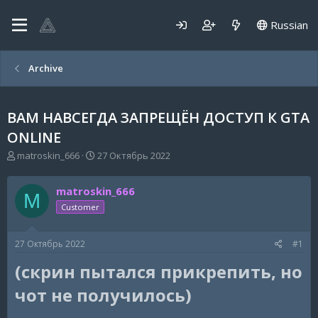
Russian
Archive
ВАМ НАВСЕГДА ЗАПРЕЩЁН ДОСТУП К GTA
ONLINE
А
Д
matroskin_666
27 Октябрь 2022
в
а
т
т
matroskin_666
о
а
M
р
н
Customer
т
а
е
ч
27 Октябрь 2022
#1
м
а
ы
л
(скрин пытался прикрепить, но
а
чот не получилось)