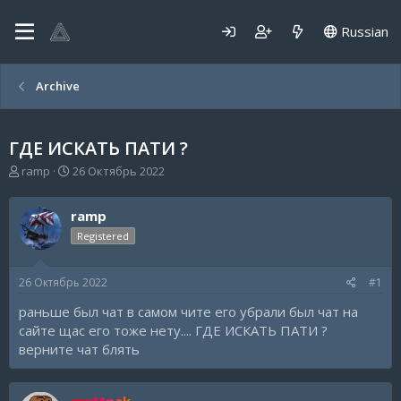
Russian
Archive
ГДЕ ИСКАТЬ ПАТИ ?
А
Д
ramp
26 Октябрь 2022
в
а
т
т
ramp
о
а
р
н
Registered
т
а
е
ч
26 Октябрь 2022
#1
м
а
ы
л
раньше был чат в самом чите его убрали был чат на
а
сайте щас его тоже нету.... ГДЕ ИСКАТЬ ПАТИ ?
верните чат блять
csxMpak