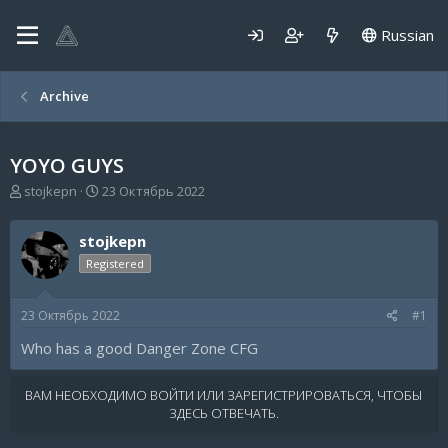
Russian
Archive
YOYO GUYS
А
Д
stojkepn
23 Октябрь 2022
в
а
т
т
stojkepn
о
а
р
н
Registered
т
а
е
ч
23 Октябрь 2022
#1
м
а
ы
л
Who has a good Danger Zone CFG
а
ВАМ НЕОБХОДИМО ВОЙТИ ИЛИ ЗАРЕГИСТРИРОВАТЬСЯ, ЧТОБЫ
ЗДЕСЬ ОТВЕЧАТЬ.