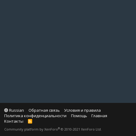
Russian
Обратная связь
Условия и правила
Политика конфиденциальности
Помощь
Главная
Контакты
R
S
®
Community platform by XenForo
© 2010-2021 XenForo Ltd.
S