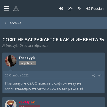
Russian
Archive
СОФТ НЕ ЗАГРУЖАЕТСЯ КАК И ИНВЕНТАРЬ
А
Д
frostyyk
20 Октябрь 2022
в
а
т
т
frostyyk
о
а
р
н
Registered
т
а
е
ч
20 Октябрь 2022
#1
м
а
ы
л
При запуске CS:GO вместе с софтом нету не
а
скинченджера, не самого софта, как решить?
csxMpak