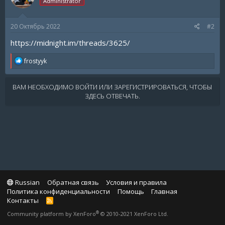
Administrator
20 Октябрь 2022
#2
https://midnight.im/threads/3625/
R
frostyyk
e
a
c
ВАМ НЕОБХОДИМО ВОЙТИ ИЛИ ЗАРЕГИСТРИРОВАТЬСЯ, ЧТОБЫ
t
ЗДЕСЬ ОТВЕЧАТЬ.
i
o
n
s
:
Russian
Обратная связь
Условия и правила
Политика конфиденциальности
Помощь
Главная
Контакты
R
S
®
Community platform by XenForo
© 2010-2021 XenForo Ltd.
S