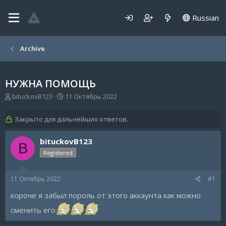
Russian
Archive
НУЖНА ПОМОЩЬ
А
Д
bituckovB123
11 Октябрь 2022
в
а
т
т
Закрыто для дальнейших ответов.
о
а
р
н
bituckovB123
т
а
B
е
ч
Registered
м
а
ы
л
а
11 Октябрь 2022
#1
короче я забыл пороль от этого аккаунта как можно
сменить его