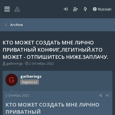
Russian
Archive
КТО МОЖЕТ СОЗДАТЬ МНЕ ЛИЧНО
ПРИВАТНЫЙ КОНФИГ,ЛЕГИТНЫЙ.КТО
МОЖЕТ - ОТПИШИТЕСЬ НИЖЕ.ЗАПЛАЧУ.
А
Д
gatherings
2 Октябрь 2022
в
а
т
т
gatherings
о
а
G
р
н
Registered
т
а
е
ч
2 Октябрь 2022
#1
м
а
ы
л
КТО МОЖЕТ СОЗДАТЬ МНЕ ЛИЧНО
а
ПРИВАТНЫЙ