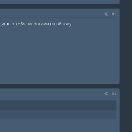
#3
о душню тебя запросами на обнову
#4