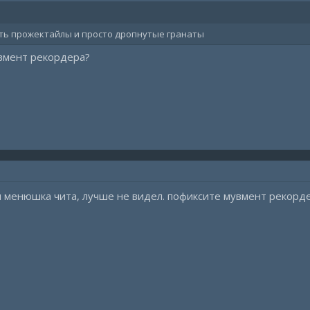
чать прожектайлы и просто дропнутые гранаты
увмент рекордера?
я менюшка чита, лучше не видел. пофиксите мувмент рекорде