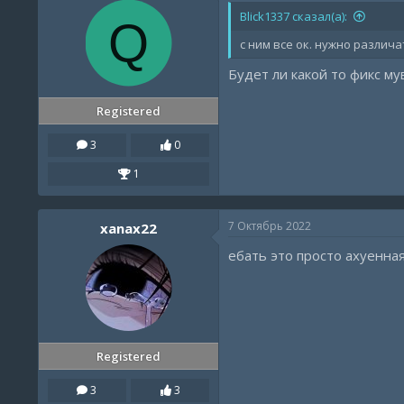
Blick1337 сказал(а):
Q
с ним все ок. нужно разли
Будет ли какой то фикс м
Registered
3
0
1
7 Октябрь 2022
xanax22
ебать это просто ахуенна
Registered
3
3