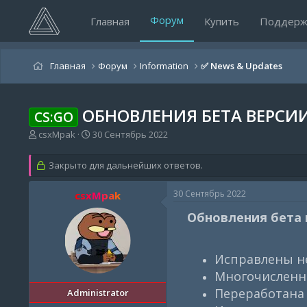
Форум
Главная
Купить
Поддерж
Главная
Форум
Information
✅️ News & Updates
ОБНОВЛЕНИЯ БЕТА ВЕРСИИ О
CS:GO
А
Д
csxMpak
30 Сентябрь 2022
в
а
т
т
Закрыто для дальнейших ответов.
о
а
р
н
30 Сентябрь 2022
csxMpak
т
а
е
ч
Обновления бета в
м
а
ы
л
а
Исправлены н
Многочисленны
Переработана 
Administrator