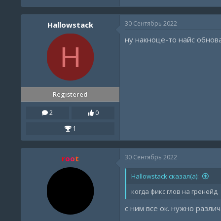
30 Сентябрь 2022
Hallowstack
ну накноце-то найс обнова
H
Registered
2
0
1
30 Сентябрь 2022
root
Hallowstack сказал(а):
когда фикс глов на гренейд
с ним все ок. нужно разл