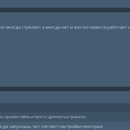
но иногда стреляет а иногда нет и жестко палится работает 
чать прожектайлы и просто дропнутые гранаты
когда запускашь чит слетают настройки некотрые