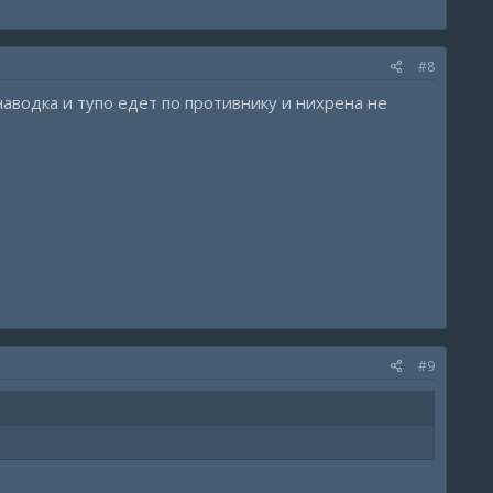
#8
наводка и тупо едет по противнику и нихрена не
#9