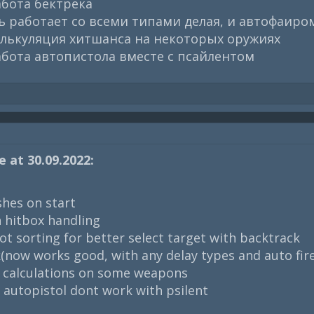
бота бектрека
ь работает со всеми типами делая, и автофаиро
лькуляция хитшанса на некоторых оружиях
бота автопистола вместе с псайлентом
 at 30.09.2022:
hes on start
h hitbox handling
 sorting for better select target with backtrack
(now works good, with any delay types and auto fire
e calculations on some weapons
autopistol dont work with psilent