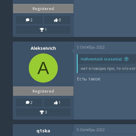
Registered
2
0
1
5 Октябрь 2022
Alekseivich
Hallowstack сказал(а):
A
нет я говорю про, то что к
Есть такое
Registered
2
1
3
5 Октябрь 2022
q1ska