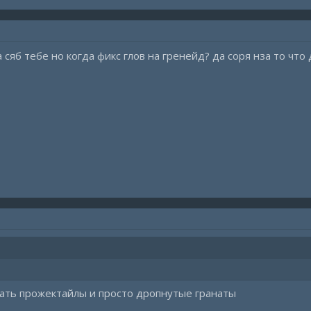
 сяб тебе но когда фикс глов на гренейд? да соря нза то чт
ичать прожектайлы и просто дропнутые гранаты