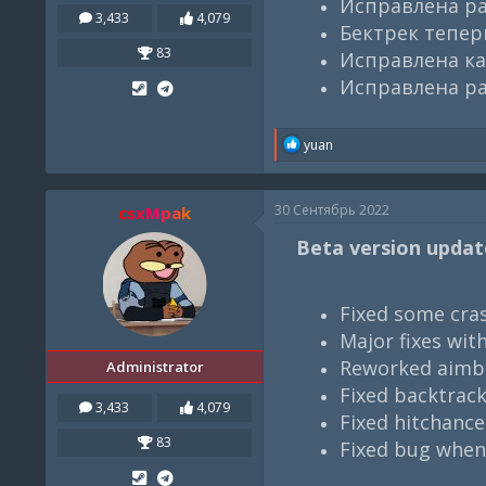
Исправлена ра
3,433
4,079
Бектрек тепер
83
Исправлена ка
Исправлена ра
R
yuan
e
a
c
30 Сентябрь 2022
csxMpak
t
i
Beta version update
o
n
s
:
Fixed some cras
Major fixes wit
Reworked aimbot
Administrator
Fixed backtrack
3,433
4,079
Fixed hitchanc
83
Fixed bug when 