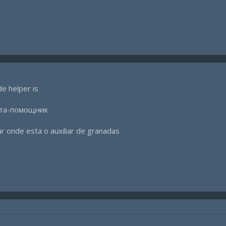
de helper is
ната-помощник
 onde esta o auxiliar de granadas