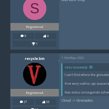
S
Registered
9
0
1
1 Октябрь 2022
recycle.bin
vezu сказал(а):
I can't find where the grenade
Я не могу найти, где грана
Nao estou conseguindo achar 
Registered
Cloud -> Grenades
27
33