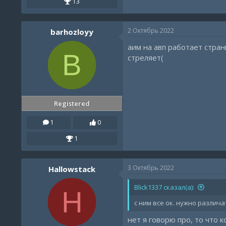
13
2 Октябрь 2022
barhozloyy
аим на авп работает стран
B
стреляет(
Registered
1
0
1
3 Октябрь 2022
Hallowstack
Blick1337 сказал(а):
H
с ним все ок. нужно разли
нет я говорю про, то что 