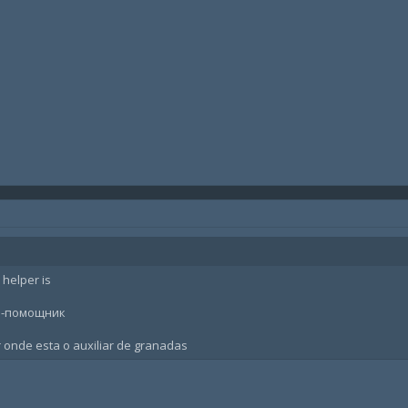
 helper is
та-помощник
onde esta o auxiliar de granadas