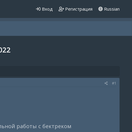
Вход
Регистрация
Russian
022
#1
льной работы с бектреком