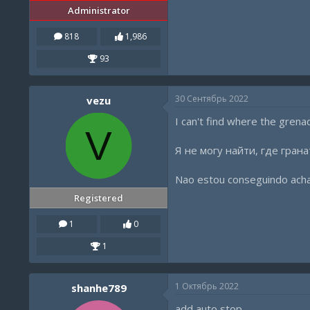
Administrator
818
1,986
93
30 Сентябрь 2022
vezu
I can't find where the grena
V
Я не могу найти, где гра
Nao estou conseguindo achar
Registered
1
0
1
1 Октябрь 2022
shanhe789
add auto stop