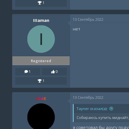
1
13 Сентябрь 2022
IIIaman
нет
I
Registered
1
0
1
13 Сентябрь 2022
root
Tayner сказал(а):
Собираюсь купить миднайт, 
я советовал бы другу поду