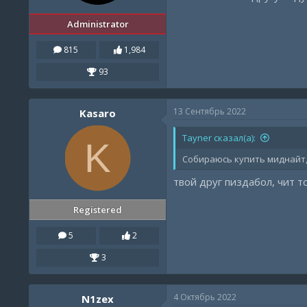
Administrator
815
1,984
93
13 Сентябрь 2022
Kasaro
Tayner сказал(а):
K
Собираюсь купить миднайт, 
твой друг пиздабол, чит 
Registered
5
2
3
4 Октябрь 2022
N1zеx