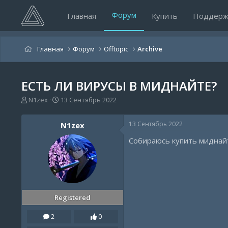
Форум
Главная
Купить
Поддерж
Главная
Форум
Offtopic
Archive
ЕСТЬ ЛИ ВИРУСЫ В МИДНАЙТЕ?
А
Д
N1zеx
13 Сентябрь 2022
в
а
т
т
13 Сентябрь 2022
N1zеx
о
а
р
н
Собираюсь купить миднайт
т
а
е
ч
м
а
ы
л
а
Registered
2
0