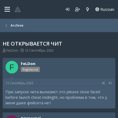
Russian
Archive
НЕ ОТКРЫВАЕТСЯ ЧИТ
А
Д
FeLDon
12 Сентябрь 2022
в
а
т
т
FeLDon
о
а
F
р
н
Registered
т
а
е
ч
12 Сентябрь 2022
#1
м
а
ы
л
При запуске чита вылазиет это please close faceit
а
before launch cheat midnight, но проблема в том, что у
меня даже фейсита нет
1mmortal-_-