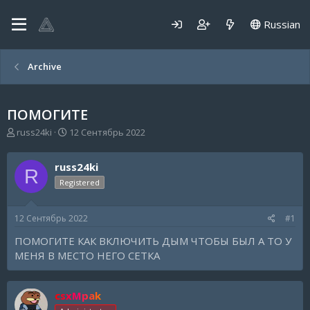
Russian
Archive
ПОМОГИТЕ
А
Д
russ24ki
12 Сентябрь 2022
в
а
т
т
russ24ki
о
а
R
р
н
Registered
т
а
е
ч
12 Сентябрь 2022
#1
м
а
ы
л
ПОМОГИТЕ КАК ВКЛЮЧИТЬ ДЫМ ЧТОБЫ БЫЛ А ТО У
а
МЕНЯ В МЕСТО НЕГО СЕТКА
csxMpak