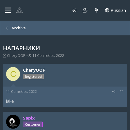
Russian
Archive
НАПАРНИКИ
А
Д
CheryOOF
11 Сентябрь 2022
в
а
т
т
CheryOOF
о
а
C
р
н
Registered
т
а
е
ч
11 Сентябрь 2022
#1
м
а
ы
л
lake
а
Sapix
Customer