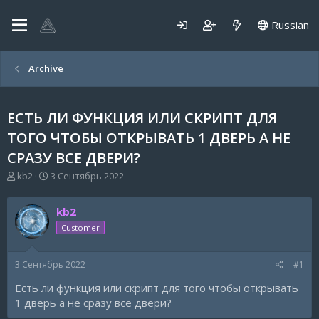
Russian
Archive
ЕСТЬ ЛИ ФУНКЦИЯ ИЛИ СКРИПТ ДЛЯ
ТОГО ЧТОБЫ ОТКРЫВАТЬ 1 ДВЕРЬ А НЕ
СРАЗУ ВСЕ ДВЕРИ?
А
Д
kb2
3 Сентябрь 2022
в
а
т
т
kb2
о
а
р
н
Customer
т
а
е
ч
3 Сентябрь 2022
#1
м
а
ы
л
Есть ли функция или скрипт для того чтобы открывать
а
1 дверь а не сразу все двери?