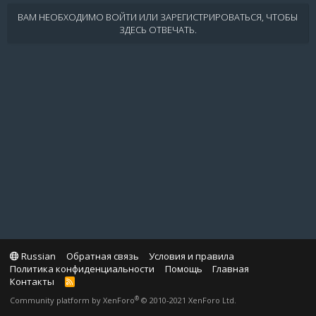
ВАМ НЕОБХОДИМО ВОЙТИ ИЛИ ЗАРЕГИСТРИРОВАТЬСЯ, ЧТОБЫ
ЗДЕСЬ ОТВЕЧАТЬ.
Russian
Обратная связь
Условия и правила
Политика конфиденциальности
Помощь
Главная
Контакты
R
S
®
Community platform by XenForo
© 2010-2021 XenForo Ltd.
S