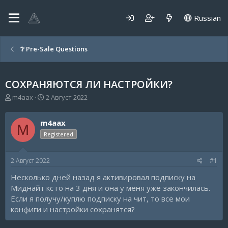
Russian
❔ Pre-Sale Questions
СОХРАНЯЮТСЯ ЛИ НАСТРОЙКИ?
А
Д
m4aax
2 Август 2022
в
а
т
т
m4aax
о
а
M
р
н
Registered
т
а
е
ч
2 Август 2022
#1
м
а
ы
л
Несколько дней назад я активировал подписку на
а
Миднайт кс го на 3 дня и она у меня уже закончилась.
Если я получу/куплю подписку на чит, то все мои
конфиги и настройки сохранятся?