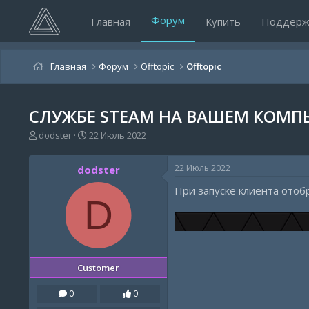
Форум
Главная
Купить
Поддерж
Главная
Форум
Offtopic
Offtopic
СЛУЖБЕ STEAM НА ВАШЕМ КОМП
А
Д
dodster
22 Июль 2022
в
а
т
т
22 Июль 2022
dodster
о
а
р
н
При запуске клиента отоб
т
а
D
е
ч
м
а
ы
л
а
Customer
0
0