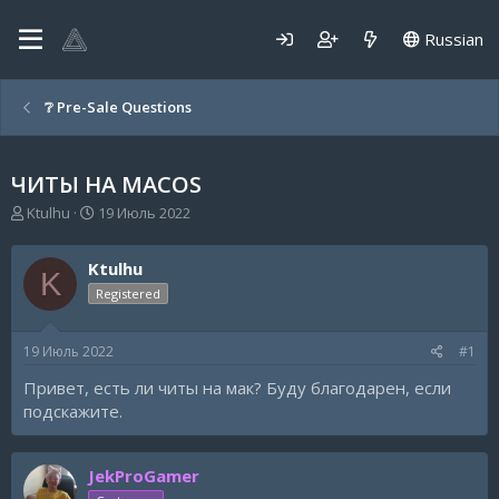
Russian
❔ Pre-Sale Questions
ЧИТЫ НА MACOS
А
Д
Ktulhu
19 Июль 2022
в
а
т
т
Ktulhu
о
а
K
р
н
Registered
т
а
е
ч
19 Июль 2022
#1
м
а
ы
л
Привет, есть ли читы на мак? Буду благодарен, если
а
подскажите.
JekProGamer