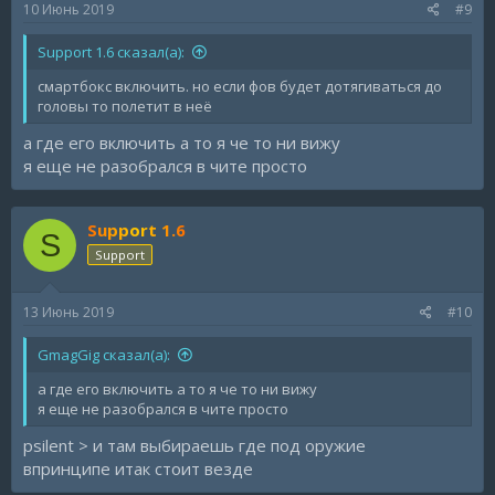
10 Июнь 2019
#9
Support 1.6 сказал(а):
смартбокс включить. но если фов будет дотягиваться до
головы то полетит в неё
а где его включить а то я че то ни вижу
я еще не разобрался в чите просто
Support 1.6
S
Support
13 Июнь 2019
#10
GmagGig сказал(а):
а где его включить а то я че то ни вижу
я еще не разобрался в чите просто
psilent > и там выбираешь где под оружие
впринципе итак стоит везде