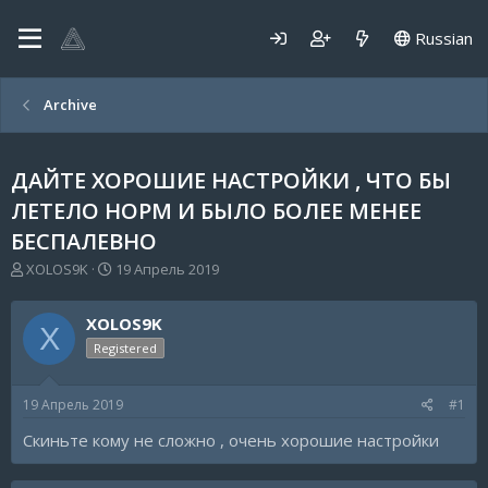
Russian
Archive
ДАЙТЕ ХОРОШИЕ НАСТРОЙКИ , ЧТО БЫ
ЛЕТЕЛО НОРМ И БЫЛО БОЛЕЕ МЕНЕЕ
БЕСПАЛЕВНО
А
Д
XOLOS9K
19 Апрель 2019
в
а
т
т
XOLOS9K
о
а
X
р
н
Registered
т
а
е
ч
19 Апрель 2019
#1
м
а
ы
л
Скиньте кому не сложно , очень хорошие настройки
а