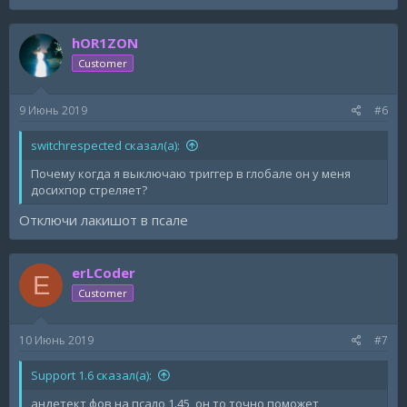
hOR1ZON
Customer
9 Июнь 2019
#6
switchrespected сказал(а):
Почему когда я выключаю триггер в глобале он у меня
досихпор стреляет?
Отключи лакишот в псале
erLCoder
E
Customer
10 Июнь 2019
#7
Support 1.6 сказал(а):
андетект фов на псало 1.45, он то точно поможет