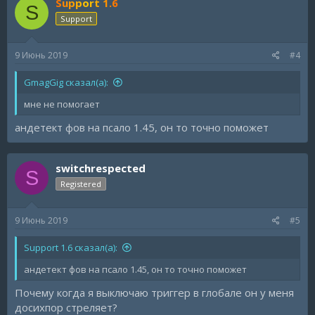
Support 1.6
S
Support
9 Июнь 2019
#4
GmagGig сказал(а):
мне не помогает
андетект фов на псало 1.45, он то точно поможет
switchrespected
S
Registered
9 Июнь 2019
#5
Support 1.6 сказал(а):
андетект фов на псало 1.45, он то точно поможет
Почему когда я выключаю триггер в глобале он у меня
досихпор стреляет?