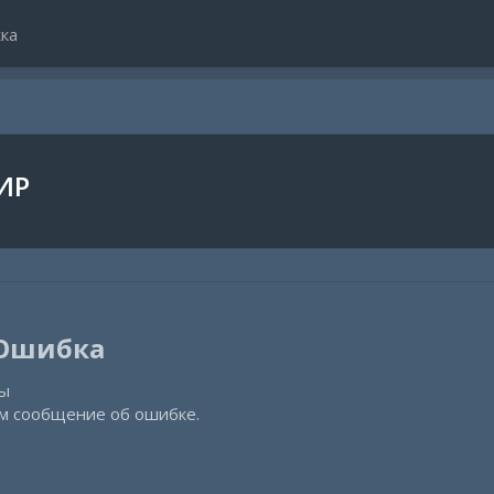
ка
ИР
 Ошибка​
ты
ам сообщение об ошибке.