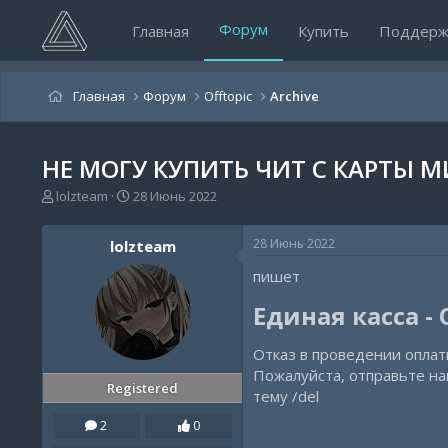
Форум
Главная
Купить
Поддерж
Главная
Форум
Offtopic
Archive
НЕ МОГУ КУПИТЬ ЧИТ С КАРТЫ М
А
Д
lolzteаm
28 Июнь 2022
в
а
т
т
28 Июнь 2022
lolzteаm
о
а
р
н
пишет
т
а
е
ч
Единая касса -
м
а
ы
л
Отказ в проведении опла
а
Пожалуйста, отправьте н
Registered
тему /del
2
0