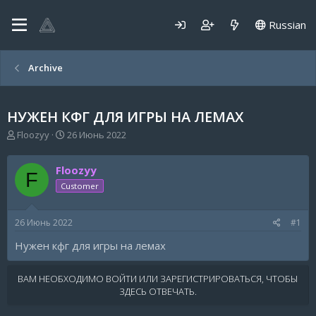
Russian
Archive
НУЖЕН КФГ ДЛЯ ИГРЫ НА ЛЕМАХ
А
Д
Floozyy
26 Июнь 2022
в
а
т
т
Floozyy
о
а
F
р
н
Customer
т
а
е
ч
26 Июнь 2022
#1
м
а
ы
л
Нужен кфг для игры на лемах
а
ВАМ НЕОБХОДИМО ВОЙТИ ИЛИ ЗАРЕГИСТРИРОВАТЬСЯ, ЧТОБЫ
ЗДЕСЬ ОТВЕЧАТЬ.