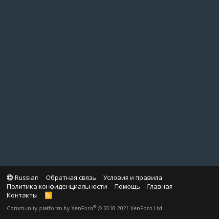
Russian
Обратная связь
Условия и правила
Политика конфиденциальности
Помощь
Главная
Контакты
R
S
®
Community platform by XenForo
© 2010-2021 XenForo Ltd.
S