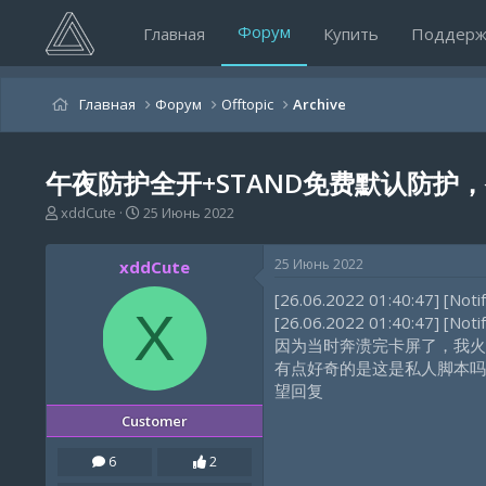
Форум
Главная
Купить
Поддерж
Главная
Форум
Offtopic
Archive
午夜防护全开+STAND免费默认防护
А
Д
xddCute
25 Июнь 2022
в
а
т
т
25 Июнь 2022
xddCute
о
а
р
н
[26.06.2022 01:40:4
т
а
X
[26.06.2022 01:40:47
е
ч
因为当时奔溃完卡屏了，我火
м
а
有点好奇的是这是私人脚本吗
ы
л
а
望回复
Customer
6
2