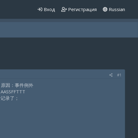
Вход
Регистрация
Russian
#1
0 秒，原因：事件例外
AASSFFTTT
溃记录了；