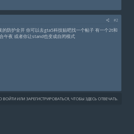
#2
的防护全开 你可以去gta5科技贴吧找一个帖子 有一个2t和
合午夜 或者你让stand也变成自闭模式
 ВОЙТИ ИЛИ ЗАРЕГИСТРИРОВАТЬСЯ, ЧТОБЫ ЗДЕСЬ ОТВЕЧАТЬ.