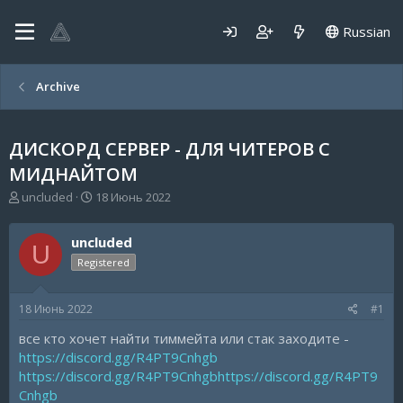
Russian
Archive
ДИСКОРД СЕРВЕР - ДЛЯ ЧИТЕРОВ С
МИДНАЙТОМ
А
Д
uncluded
18 Июнь 2022
в
а
т
т
uncluded
о
а
U
р
н
Registered
т
а
е
ч
18 Июнь 2022
#1
м
а
ы
л
все кто хочет найти тиммейта или стак заходите -
а
https://discord.gg/R4PT9Cnhgb
https://discord.gg/R4PT9Cnhgb
https://discord.gg/R4PT9
Cnhgb