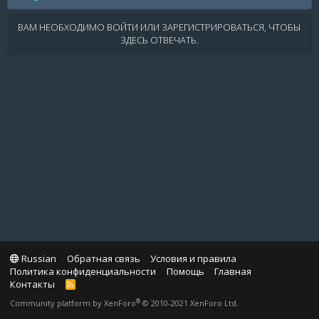
ВАМ НЕОБХОДИМО ВОЙТИ ИЛИ ЗАРЕГИСТРИРОВАТЬСЯ, ЧТОБЫ
ЗДЕСЬ ОТВЕЧАТЬ.
Russian
Обратная связь
Условия и правила
Политика конфиденциальности
Помощь
Главная
Контакты
R
S
®
Community platform by XenForo
© 2010-2021 XenForo Ltd.
S