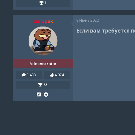
1
9 Июнь 2022
csxMpak
Если вам требуется 
Administrator
3,433
4,074
83