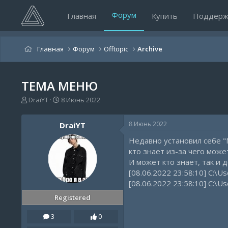
Форум
Главная
Купить
Поддерж
Главная
Форум
Offtopic
Archive
ТЕМА МЕНЮ
А
Д
DraiYT
8 Июнь 2022
в
а
т
т
8 Июнь 2022
DraiYT
о
а
р
н
Недавно установил себе "M
т
а
кто знает из-за чего може
е
ч
И может кто знает, так и 
м
а
[08.06.2022 23:58:10] C:\U
ы
л
а
[08.06.2022 23:58:10] C:\U
Registered
3
0