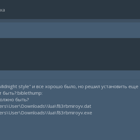
ка
idnight style" и все хорошо было, но решил установить еще 
т быть?:biblethump:
должно быть?
sers\User\Downloads\\lua\f83rbmiroyv.dat
sers\User\Downloads\\lua\f83rbmiroyv.exe