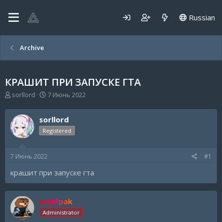
Russian
Archive
КРАШИТ ПРИ ЗАПУСКЕ ГТА
А
Д
sorllord
7 Июнь 2022
в
а
т
т
sorllord
о
а
р
н
Registered
т
а
е
ч
7 Июнь 2022
#1
м
а
ы
л
крашит при запуске гта
а
csxMpak
Administrator