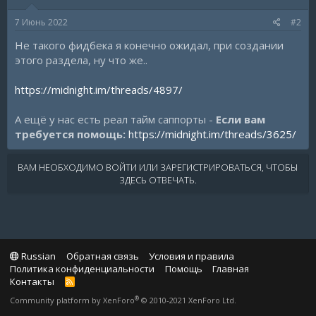
7 Июнь 2022
#2
Не такого фидбека я конечно ожидал, при создании
этого раздела, ну что же..
https://midnight.im/threads/4897/
А ещё у нас есть реал тайм саппорты -
Если вам
требуется помощь:
https://midnight.im/threads/3625/
ВАМ НЕОБХОДИМО ВОЙТИ ИЛИ ЗАРЕГИСТРИРОВАТЬСЯ, ЧТОБЫ
ЗДЕСЬ ОТВЕЧАТЬ.
Russian
Обратная связь
Условия и правила
Политика конфиденциальности
Помощь
Главная
Контакты
R
S
®
Community platform by XenForo
© 2010-2021 XenForo Ltd.
S