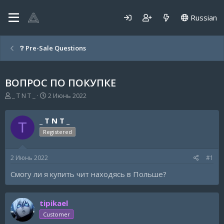
Russian
❔ Pre-Sale Questions
ВОПРОС ПО ПОКУПКЕ
А
Д
_ T N T _
2 Июнь 2022
в
а
т
т
_ T N T _
о
а
T
р
н
Registered
т
а
е
ч
2 Июнь 2022
#1
м
а
ы
л
Смогу ли я купить чит находясь в Польше?
а
tipikael
Customer