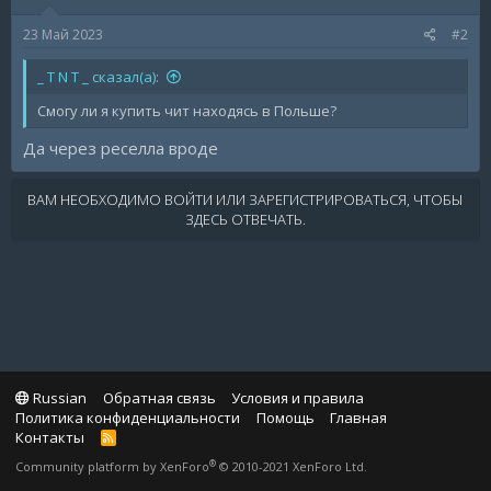
23 Май 2023
#2
_ T N T _ сказал(а):
Смогу ли я купить чит находясь в Польше?
Да через реселла вроде
ВАМ НЕОБХОДИМО ВОЙТИ ИЛИ ЗАРЕГИСТРИРОВАТЬСЯ, ЧТОБЫ
ЗДЕСЬ ОТВЕЧАТЬ.
Russian
Обратная связь
Условия и правила
Политика конфиденциальности
Помощь
Главная
Контакты
R
S
®
Community platform by XenForo
© 2010-2021 XenForo Ltd.
S