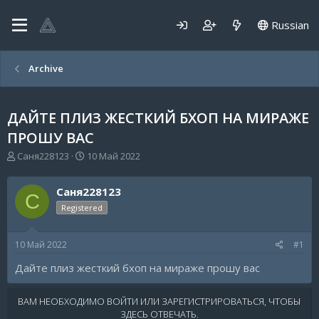
Russian
Archive
ДАЙТЕ ПЛИЗ ЖЕСТКИЙ БХОП НА МИРАЖЕ
ПРОШУ ВАС
А
Д
Саня228123
10 Май 2022
в
а
т
т
Саня228123
о
а
С
р
н
Registered
т
а
е
ч
10 Май 2022
#1
м
а
ы
л
Дайте плиз жесткий бхоп на мираже прошу вас
а
ВАМ НЕОБХОДИМО ВОЙТИ ИЛИ ЗАРЕГИСТРИРОВАТЬСЯ, ЧТОБЫ
ЗДЕСЬ ОТВЕЧАТЬ.