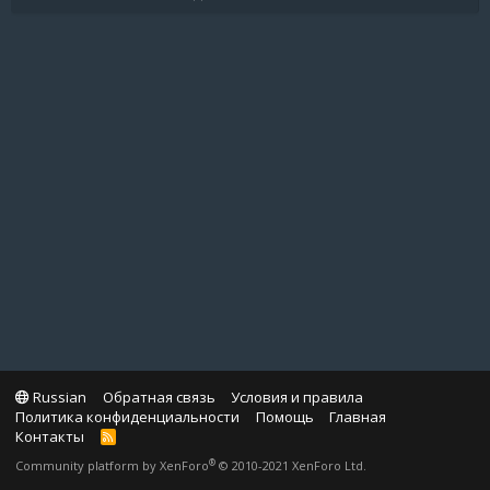
Russian
Обратная связь
Условия и правила
Политика конфиденциальности
Помощь
Главная
Контакты
R
S
®
Community platform by XenForo
© 2010-2021 XenForo Ltd.
S