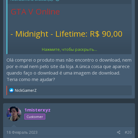
GTA V Online
- Midnight - Lifetime: R$ 90,00
Нажмите, чтобы раскрыть...
CS:GO
Olá comprei o produto mas não encontro o download, nem
por e-mail nem pelo site da loja. A única coisa que aparece
quando faço o download é uma imagem de download.
- Midnight - 30 dias: R$ 30,00
Teria como me ajudar?
R
NickGamerZ
*Métodos de pagamento:
e
a
c
1misterxyz
t
- Pix
i
Customer
o
n
- Boleto
s
18 Февраль 2023
#20
: