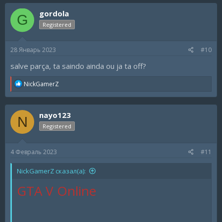
c
gordola
t
G
i
Registered
o
n
s
28 Январь 2023
#10
:
salve parça, ta saindo ainda ou ja ta off?
R
NickGamerZ
e
a
c
nayo123
t
N
i
Registered
o
n
s
4 Февраль 2023
#11
:
NickGamerZ сказал(а):
GTA V Online