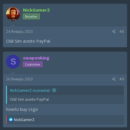
a
c
NickGamerZ
t
i
Reseller
o
n
s
24 Январь 2023
#8
:
Olá! Sim aceito PayPal.
swaponking
S
Customer
26 Январь 2023
#9
NickGamerZ сказал(а):
Olá! Sim aceito PayPal.
howto buy csgo
R
NickGamerZ
e
a