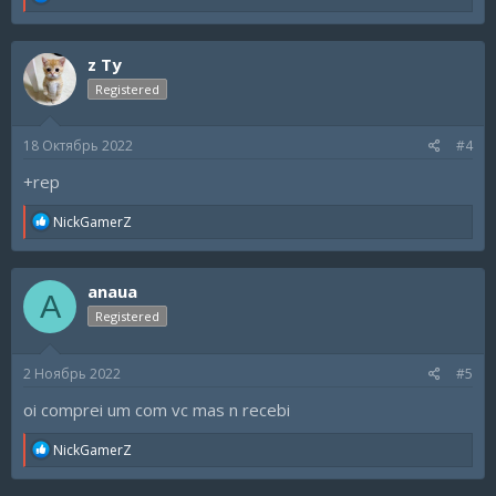
e
a
c
z Ty
t
i
Registered
o
n
s
18 Октябрь 2022
#4
:
+rep
R
NickGamerZ
e
a
c
anaua
t
A
i
Registered
o
n
s
2 Ноябрь 2022
#5
:
oi comprei um com vc mas n recebi
R
NickGamerZ
e
a