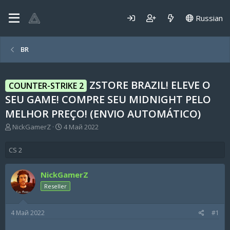
Russian
BR
ZSTORE BRAZIL! ELEVE O
COUNTER-STRIKE 2
SEU GAME! COMPRE SEU MIDNIGHT PELO
MELHOR PREÇO! (ENVIO AUTOMÁTICO)
А
Д
NickGamerZ
4 Май 2022
в
а
т
т
CS 2
о
а
р
н
т
а
NickGamerZ
е
ч
Reseller
м
а
ы
л
а
4 Май 2022
#1