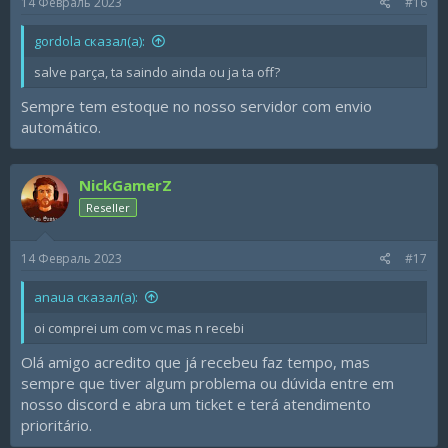
14 Февраль 2023
#16
:
gordola сказал(а):
salve parça, ta saindo ainda ou ja ta off?
Sempre tem estoque no nosso servidor com envio
automático.
NickGamerZ
Reseller
14 Февраль 2023
#17
anaua сказал(а):
oi comprei um com vc mas n recebi
Olá amigo acredito que já recebeu faz tempo, mas
sempre que tiver algum problema ou dúvida entre em
nosso discord e abra um ticket e terá atendimento
prioritário.