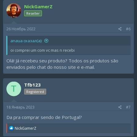
c
NickGamerZ
t
i
Reseller
o
n
s
26 Ноябрь 2022
#6
:
anaua сказал(а):
oi comprei um com vc mas n recebi
Olá! Já recebeu seu produto? Todos os produtos são
enviados pelo chat do nosso site e e-mail.
Tfb123
T
Registered
18 Январь 2023
#7
Da pra comprar sendo de Portugal?
R
NickGamerZ
e