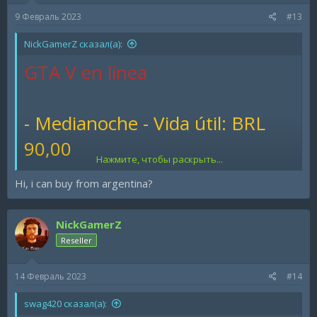
s
_______________________________________________
9 Февраль 2023
#13
:
NickGamerZ сказал(а):
Site:
https://www.zstorebrazil.com.br
GTA V en línea
Discord: NickGamerZ#0001
Instagram: @nickgamerzyt
- Medianoche - Vida útil: BRL
90,00
Нажмите, чтобы раскрыть...
Hi, i can buy from argentina?
CS: IR
NickGamerZ
Reseller
- Medianoche - 30 días: BRL
30,00
14 Февраль 2023
#14
swag420 сказал(а):
*Métodos de pago: