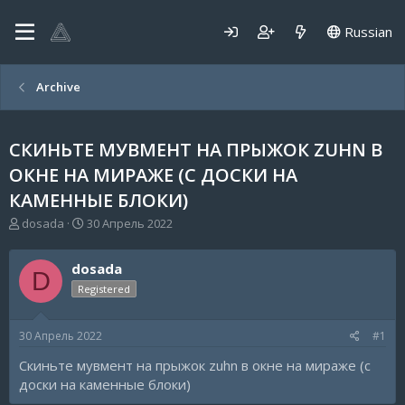
Russian
Archive
СКИНЬТЕ МУВМЕНТ НА ПРЫЖОК ZUHN В
ОКНЕ НА МИРАЖЕ (С ДОСКИ НА
КАМЕННЫЕ БЛОКИ)
А
Д
dosada
30 Апрель 2022
в
а
т
т
dosada
о
а
D
р
н
Registered
т
а
е
ч
30 Апрель 2022
#1
м
а
ы
л
Скиньте мувмент на прыжок zuhn в окне на мираже (с
а
доски на каменные блоки)