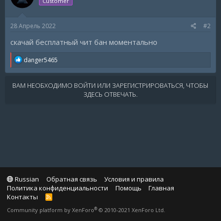
Customer
28 Апрель 2022
#2
скачай бесплатный чит бан моментально
R
danger5465
e
a
c
ВАМ НЕОБХОДИМО ВОЙТИ ИЛИ ЗАРЕГИСТРИРОВАТЬСЯ, ЧТОБЫ
t
ЗДЕСЬ ОТВЕЧАТЬ.
i
o
n
s
:
Russian
Обратная связь
Условия и правила
Политика конфиденциальности
Помощь
Главная
Контакты
R
S
®
Community platform by XenForo
© 2010-2021 XenForo Ltd.
S