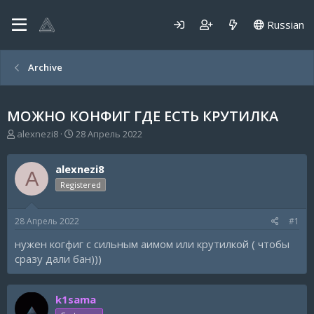
Russian
Archive
МОЖНО КОНФИГ ГДЕ ЕСТЬ КРУТИЛКА
А
Д
alexnezi8
28 Апрель 2022
в
а
т
т
alexnezi8
о
а
A
р
н
Registered
т
а
е
ч
28 Апрель 2022
#1
м
а
ы
л
нужен когфиг с сильным аимом или крутилкой ( чтобы
а
сразу дали бан)))
k1sama