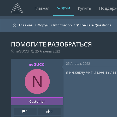
Форум
Главная
Купить
Поддерж
Главная
Форум
Information
❔ Pre-Sale Questions
ПОМОГИТЕ РАЗОБРАТЬСЯ
А
Д
neGUCCI
25 Апрель 2022
в
а
т
т
25 Апрель 2022
neGUCCI
о
а
р
н
я инжекчу чит и мне вылаз
т
а
N
е
ч
м
а
ы
л
а
Customer
1
0