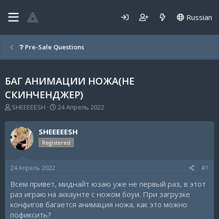
Russian
❔ Pre-Sale Questions
БАГ АНИМАЦИИ НОЖА(НЕ
СКИНЧЕНДЖЕР)
А
Д
SHEEEEESH
24 Апрель 2022
в
а
т
т
SHEEEEESH
о
а
р
н
Registered
т
а
е
ч
24 Апрель 2022
#1
м
а
ы
л
Всем привет, миднайт юзаю уже не первый раз, в этот
а
раз играю на аккаунте с ножом боуи. При загрузке
конфигов багается анимация ножа, как это можно
пофиксить?