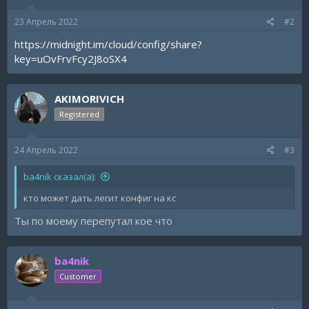
23 Апрель 2022
#2
https://midnight.im/cloud/config/share?
key=uOvFrvFcy2J8oSX4
AKIMORIVICH
Registered
24 Апрель 2022
#3
ba4nik сказал(а):
кто может дать легит конфиг на кс
Ты по моему перепутал кое что
ba4nik
Customer