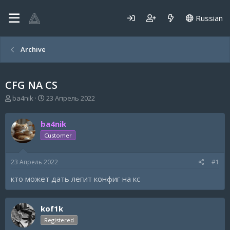
Russian
Archive
CFG NA CS
А
Д
ba4nik
23 Апрель 2022
в
а
т
т
ba4nik
о
а
р
н
Customer
т
а
е
ч
23 Апрель 2022
#1
м
а
ы
л
кто может дать легит конфиг на кс
а
kof1k
Registered