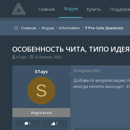
Форум
Главная
Купить
Поддерж
Главная
Форум
Information
❔ Pre-Sale Questions
ОСОБЕННОСТЬ ЧИТА, ТИПО ИДЕЯ
А
Д
STays
16 Апрель 2022
в
а
т
т
16 Апрель 2022
STays
о
а
р
н
Добавьте визуализацию по
т
а
S
иногда нелепо выходит. Эт
е
ч
м
а
ы
л
а
Registered
1
1