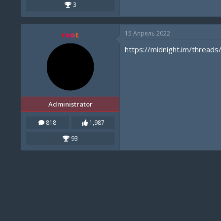
3
15 Апрель 2022
root
https://midnight.im/threads
Administrator
818
1,987
93