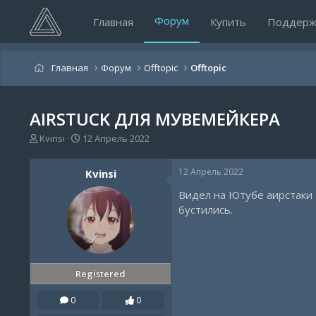
Форум
Главная
Купить
Поддерж
Главная
Форум
Offtopic
Offtopic
AIRSTUCK ДЛЯ МУВЕМЕЙКЕРА
А
Д
Kvinsi
12 Апрель 2022
в
а
т
т
12 Апрель 2022
Kvinsi
о
а
р
н
Видел на Ютубе аирстаки 
т
а
бустились.
е
ч
м
а
ы
л
а
Registered
0
0