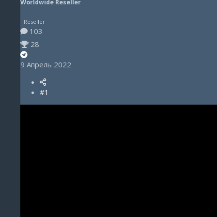
Worldwide Reseller
Reseller
103
28
9 Апрель 2022
#1