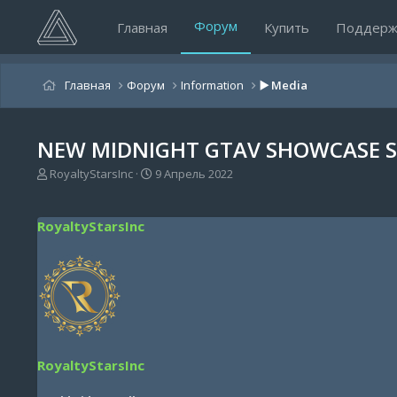
Форум
Главная
Купить
Поддерж
Главная
Форум
Information
▶️ Media
NEW MIDNIGHT GTAV SHOWCASE S
А
Д
RoyaltyStarsInc
9 Апрель 2022
в
а
т
т
о
а
RoyaltyStarsInc
р
н
т
а
е
ч
м
а
ы
л
а
RoyaltyStarsInc