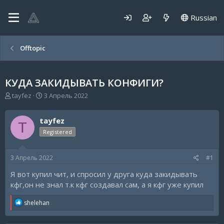
Russian
Offtopic
КУДА ЗАКИДЫВАТЬ КОНФИГИ?
А
Д
tayfez
3 Апрель 2022
в
а
т
т
tayfez
о
а
T
р
н
Registered
т
а
е
ч
3 Апрель 2022
#1
м
а
ы
л
Я вот купил чит, и спросил у друга куда закидывать
а
кфг,он не знал т.к кфг создавал сам, а я кфг уже купил
R
shelehan
e
a