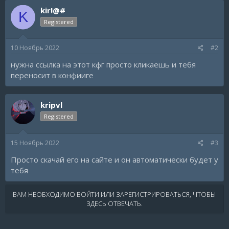
c
kir!@#
t
K
i
Registered
o
n
s
10 Ноябрь 2022
#2
:
нужна ссылка на этот кфг просто кликаешь и тебя
переносит в конфииге
kripvl
Registered
15 Ноябрь 2022
#3
Просто скачай его на сайте и он автоматически будет у
тебя
ВАМ НЕОБХОДИМО ВОЙТИ ИЛИ ЗАРЕГИСТРИРОВАТЬСЯ, ЧТОБЫ
ЗДЕСЬ ОТВЕЧАТЬ.